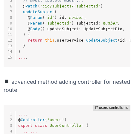
// @Post @Delete @Get....
  @
Patch
(
':id/subjects/:subjectId'
)
updateSubject
(
    @
Param
(
'id'
)
 id
:
number
,
    @
Param
(
'subjectId'
)
 subjectId
:
number
,
    @
Body
(
)
 updateSubject
:
 UpdateSubjectDto
,
)
{
return
this
.
userService
.
updateSubject
(
id
,
 u
}
}
...
.
advanced method adding controller for nested
route
...
.
.
@
Controller
(
'users'
)
export
class
UserController
{
...
...