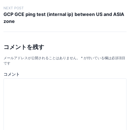
ナ
NEXT POST
GCP GCE ping test (internal ip) between US and ASIA
ビ
zone
ゲ
ー
シ
コメントを残す
ョ
ン
メールアドレスが公開されることはありません。
*
が付いている欄は必須項目
です
コメント