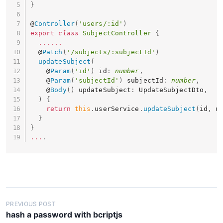
}
@
Controller
(
'users/:id'
)
export
class
SubjectController
{
...
...
  @
Patch
(
'/subjects/:subjectId'
)
updateSubject
(
    @
Param
(
'id'
)
 id
:
number
,
    @
Param
(
'subjectId'
)
 subjectId
:
number
,
    @
Body
(
)
 updateSubject
:
 UpdateSubjectDto
,
)
{
return
this
.
userService
.
updateSubject
(
id
,
 u
}
}
...
.
投
PREVIOUS POST
hash a password with bcriptjs
稿