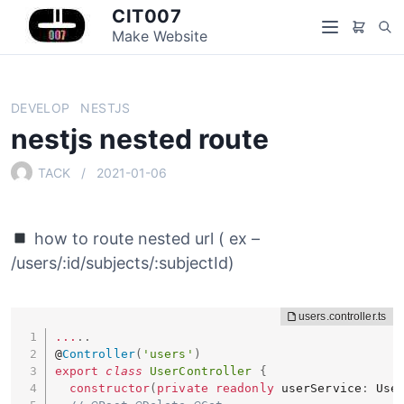
S
CIT007
S
k
Make Website
M
e
i
e
a
p
n
r
t
u
DEVELOP
NESTJS
c
o
nestjs nested route
h
c
o
TACK
2021-01-06
n
t
e
how to route nested url ( ex –
n
/users/:id/subjects/:subjectId)
t
...
.
.
@
Controller
(
'users'
)
export
class
UserController
{
constructor
(
private
readonly
 userService
:
 Use